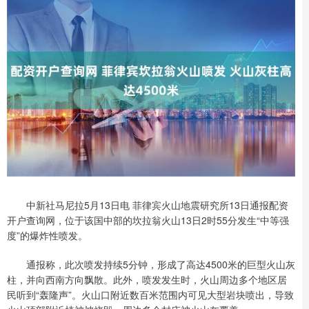
中新社马尼拉5月13日电 菲律宾火山地震研究所13日通报配资
开户查询网，位于该国中部的坎拉翁火山13日2时55分发生“中等强
度”的爆炸性喷发。
通报称，此次喷发持续5分钟，形成了高达4500米的巨型火山灰
柱，并向西南方向飘散。此外，喷发发生时，火山周边多个地区居
民听到“轰隆声”。火山口附近数百米范围内可见大型岩块喷出，导致