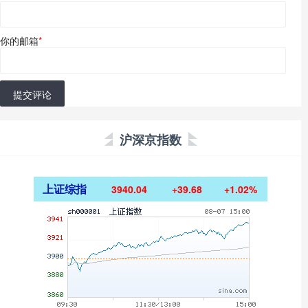
你的邮箱
*
提交评论
沪深京指数
上证综指
3940.04
+39.68
+1.02%