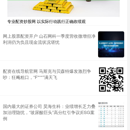
专业配资炒股网 以实际行动践行正确政绩观
网上股票配资开户 山石网科一季度营收微增但净
利润仍为负且现金流状况堪忧
配资在线导航官网 马斯克与贝森特爆发激烈争
吵：狂飚粗口，“F***”满天飞
国内最大的证券公司 昊海生科：业绩增长乏力叠
加治理隐忧，“玻尿酸巨头”高分红引争议|ESG案
例