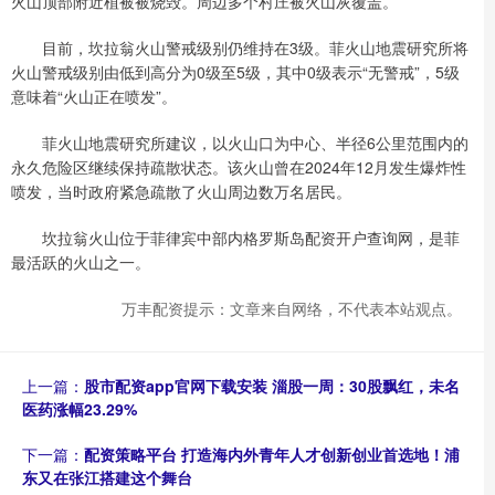
火山顶部附近植被被烧毁。周边多个村庄被火山灰覆盖。
目前，坎拉翁火山警戒级别仍维持在3级。菲火山地震研究所将
火山警戒级别由低到高分为0级至5级，其中0级表示“无警戒”，5级
意味着“火山正在喷发”。
菲火山地震研究所建议，以火山口为中心、半径6公里范围内的
永久危险区继续保持疏散状态。该火山曾在2024年12月发生爆炸性
喷发，当时政府紧急疏散了火山周边数万名居民。
坎拉翁火山位于菲律宾中部内格罗斯岛配资开户查询网，是菲
最活跃的火山之一。
万丰配资提示：文章来自网络，不代表本站观点。
上一篇：
股市配资app官网下载安装 淄股一周：30股飘红，未名
医药涨幅23.29%
下一篇：
配资策略平台 打造海内外青年人才创新创业首选地！浦
东又在张江搭建这个舞台