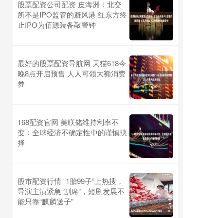
股票配资公司配资 皮海洲：北交
所不是IPO监管的避风港 红东方终
止IPO为佰源装备敲警钟
最好的股票配资导航网 天猫618今
晚8点开启预售 人人可领大额消费
券
168配资官网 美联储维持利率不
变：全球经济不确定性中的谨慎抉
择
股市配资行情 “1胎99子”上热搜，
导演主演紧急“割席”，短剧发展不
能只靠“麒麟送子”