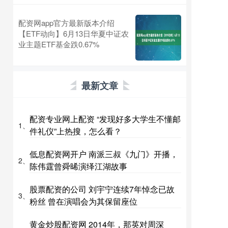
配资网app官方最新版本介绍
【ETF动向】6月13日华夏中证农
业主题ETF基金跌0.67%
最新文章
配资专业网上配资 “发现好多大学生不懂邮
1、
件礼仪”上热搜，怎么看？
低息配资网开户 南派三叔《九门》开播，
2、
陈伟霆曾舜晞演绎江湖故事
股票配资的公司 刘宇宁连续7年悼念已故
3、
粉丝 曾在演唱会为其保留座位
黄金炒股配资网 2014年，那英对周深