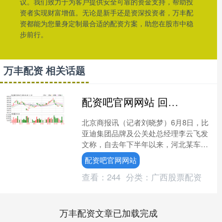
议。我们致力于为客户提供安全可靠的资金支持，帮助投
资者实现财富增值。无论是新手还是资深投资者，万丰配
资都能为您量身定制最合适的配资方案，助您在股市中稳
步前行。
万丰配资 相关话题
配资吧官网网站 回应“车圈恒大”争议，比亚迪：经相关部门调查确认无问题
北京商报讯（记者刘晓梦）6月8日，比
亚迪集团品牌及公关处总经理李云飞发
文称，自去年下半年以来，河北某车企
持续发起汽车行业“高负债率”“财务造
配资吧官网网站
假”“财务审计”及“....
查看：
244
分类：
广西股票配资
万丰配资文章已加载完成