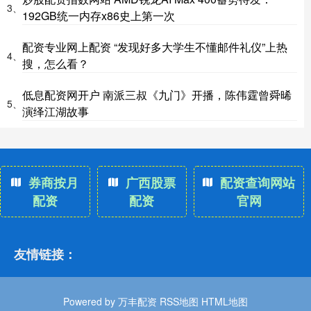
3、
192GB统一内存x86史上第一次
配资专业网上配资 “发现好多大学生不懂邮件礼仪”上热
4、
搜，怎么看？
低息配资网开户 南派三叔《九门》开播，陈伟霆曾舜晞
5、
演绎江湖故事
券商按月
广西股票
配资查询网站
配资
配资
官网
友情链接：
Powered by
万丰配资
RSS地图
HTML地图