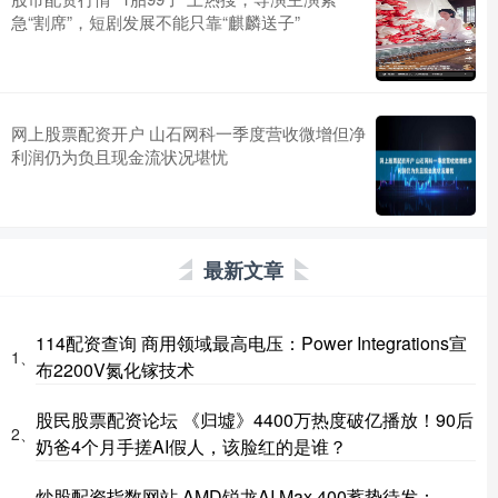
急“割席”，短剧发展不能只靠“麒麟送子”
网上股票配资开户 山石网科一季度营收微增但净
利润仍为负且现金流状况堪忧
最新文章
114配资查询 商用领域最高电压：Power Integrations宣
1、
布2200V氮化镓技术
股民股票配资论坛 《归墟》4400万热度破亿播放！90后
2、
奶爸4个月手搓AI假人，该脸红的是谁？
炒股配资指数网站 AMD锐龙AI Max 400蓄势待发：